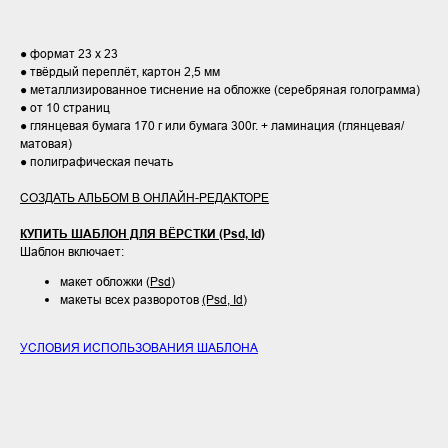
● формат 23 х 23
● твёрдый переплёт, картон 2,5 мм
● металлизированное тиснение на обложке (серебряная голограмма)
● от 10 страниц
● глянцевая бумага 170 г или бумага 300г. + ламинация (глянцевая/
матовая)
● полиграфическая печать
СОЗДАТЬ АЛЬБОМ В ОНЛАЙН-РЕДАКТОРЕ
КУПИТЬ ШАБЛОН ДЛЯ ВЁРСТКИ (Psd, Id)
Шаблон включает:
макет обложки (
Psd)
макеты всех разворотов
(Psd, Id)
УСЛОВИЯ ИСПОЛЬЗОВАНИЯ ШАБЛОНА